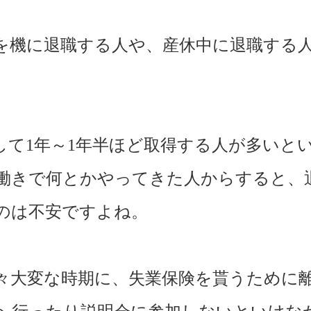
を機に退職する人や、産休中に退職する
して1年～1年半ほど取得する人が多いと
働きで何とかやってきた人からすると、
のは不安ですよね。
々大変な時期に、失業保険を貰うために